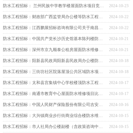
防水工程招标： 兰州民族中学教学楼屋面防水项目竞争性磋商公告
2024-10-23
防水工程招标：财政部广西监管局办公楼等防水工程竞争性磋商
2024-10-22
防水工程招标：江西鹏展招标咨询有限公司关于南昌市定山小学教学楼屋顶防水改造项目（项目编号：JXPZ-2024QYP-JT002）竞争性谈判招标公告
2024-10-22
防水工程招标：中国共产党长沙历史馆基本陈列楼防水维修项目竞争性磋商
2024-10-21
防水工程招标：深州市京九顺泰公租房屋面防水维修工程招标公告
2024-10-21
防水工程招标：阳新县民政局阳新县民政局办公楼防水维修及孵化基地装修项目竞争性谈判公告
2024-10-18
防水工程招标：三街坊社区院落屋顶公共区域防水项目竞争性磋商
2024-10-18
防水工程招标：太和县宫集镇中心学校楼顶防水工程项目竞争性磋商公告
2024-10-17
防水工程招标：南通市教育中心屋面防水维修项目比价采购公告
2024-10-17
防水工程招标：中国人民财产保险股份有限公司吉安市分公司吉安县支公司楼顶防雷防水隔热工程维修项目竞争性磋商
2024-10-16
防水工程招标：大兴镇商业步行街商业综合楼防水维修工程招标公告
2024-10-15
防水工程招标：市人社局办公楼副楼（含政策咨询中心）屋面防水维修工程竞争性磋商
2024-10-15