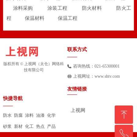
涂料采购
涂装工程
防火材料
防火工
程
保温材料
保温工程
联系方式
——
版权所有 ©
上视网（太仓）网络科
咨询热线：
021-65300001
技有限公司
上视网址：
www.shtv.com
友情链接
——
快捷导航
——
上视网
ꁸ
防水 防腐 涂料 油漆 化学
砂浆 新材 化工 热点 产品
ꂅ
回到顶部