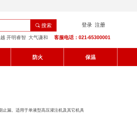
登录
注册
끠
搜索
越 开明睿智 大气谦和
客服电话：021-65300001
防火
保温
期止漏。适用于单液型高压灌注机及其它机具