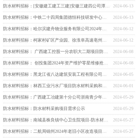
防水材料招标：[安徽建工建工三建]安徽三建四公司潭冲河家园D、E地块EPC总承包项目（防水涂料）采购招标标段1招标公告
2024-06-13
防水材料招标：中铁二十四局集团德恒科技研发中心总部大楼及先进制造生产基地项目部防水材料采购询价公告
2024-06-13
防水材料招标：哈尔滨建舟物业服务有限公司2024年度防水材料采购项目
2024-06-12
防水材料招标：柯家村矿区产业园、徐淮阜高速亳州段、天天高速无为安庆段防水材料采购项目采购公告
2024-06-12
防水材料招标： 广西建工控股一分农职大二期项目防水材料采购计划任务
2024-06-08
防水材料招标： 创投集团2024年资产维护零星维修抢建项目三期防水材料采购竞争性磋商招标公告
2024-06-08
防水材料招标：黑龙江省八达建筑安装工程有限公司鸡西分公司黑龙江省鸡西市鸡冠区2024年6个老旧小区改造项目（一工区）项目防水材料采购项目招标公告
2024-06-05
防水材料招标：林西工业污水厂项目防水材料采购和呼和浩特近郊供暖工程项目自来水PE管、管件及铸铁阀门采购2个标段采购公告
2024-06-01
防水材料招标：广西建工冶建第十分公司浙南青少年研学实践营地建设项目（一期工程）防水材料采购任务
2024-05-29
防水材料招标：防水材料采购项目需求公示
2024-05-29
防水材料招标：南城县株良镇中心卫生院项目-防水材料、钢筋网片竞价采购（第二次）公告
2024-05-27
防水材料招标：二航局锦州2024年老旧小区改造项目防水材料采购公告
2024-05-27