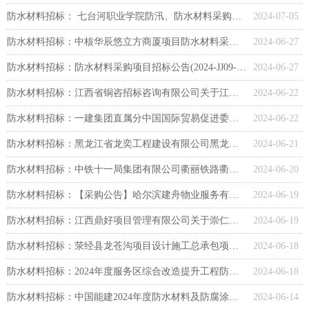
防水材料招标： 七台河职业学院防汛、防水材料采购询价公告
2024-07-05
防水材料招标：中核华辰悠立方商厦项目防水材料采购任务采购公告
2024-06-27
防水材料招标：防水材料采购项目招标公告(2024-JJ09-W1003)(第1、1包)
2024-06-27
防水材料招标：江西省铜咨招标咨询有限公司关于江西铜业集团建设有限公司江铜集团南昌人才公寓及配套设施一标段防水材料采购项目（项目编号：JXTZ2024020117）公开招标公告
2024-06-22
防水材料招标：一建集团直属分中国国际贸易促进委员会河北省委员会办公用房修缮改造项目防水采购计划任务
2024-06-22
防水材料招标：黑龙江省龙奕工程建设有限公司黑龙江省龙奕工程建设有限公司佳木斯分公司佳木斯市龙江交投佳木斯国际物流港二期项目9号楼、10号楼、11号楼厂库房及消防水池工程施工招标F1标段防水材料采购第一批次（二次）竞价采购公告
2024-06-21
防水材料招标：中铁十一局集团有限公司衢丽铁路衢松段（Ⅱ标）项目经理部（防水材料）询价采购公告
2024-06-20
防水材料招标：【采购公告】哈尔滨建舟物业服务有限公司2024年度防水材料采购项目（二次）
2024-06-19
防水材料招标：江西鼎好项目管理有限公司关于崇仁县职业技能培训中心建设项目防水材料采购竞争性磋商公告
2024-06-19
防水材料招标：荥经县龙苍沟项目设计施工总承包项目农产品批发市场防水材料采购招标公告
2024-06-18
防水材料招标：2024年度服务区综合改造提升工程防水材料采购项目采购公告
2024-06-18
防水材料招标：中国能建2024年度防水材料及防腐涂料集中采购招标公告
2024-06-14